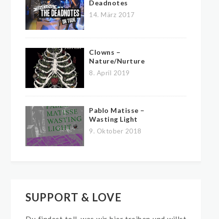
Deadnotes
14. März 2017
Clowns –
Nature/Nurture
8. April 2019
Pablo Matisse –
Wasting Light
9. Oktober 2018
SUPPORT & LOVE
Du findest toll, was wir hier treiben und willst