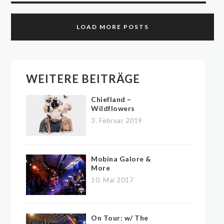
LOAD MORE POSTS
WEITERE BEITRÄGE
Chiefland –
Wildflowers
3. Februar 2019
Mobina Galore &
More
10. Mai 2017
On Tour: w/ The