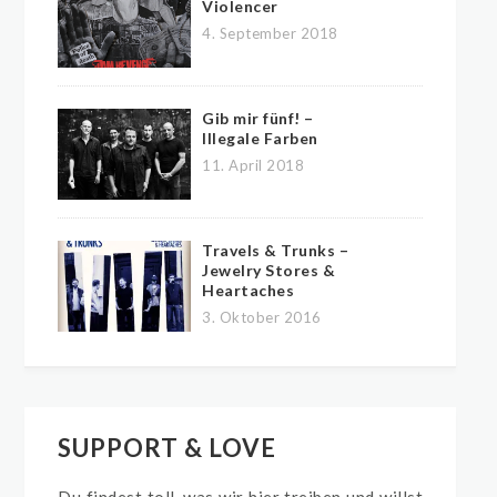
Violencer
4. September 2018
Gib mir fünf! –
Illegale Farben
11. April 2018
Travels & Trunks –
Jewelry Stores &
Heartaches
3. Oktober 2016
SUPPORT & LOVE
Du findest toll, was wir hier treiben und willst