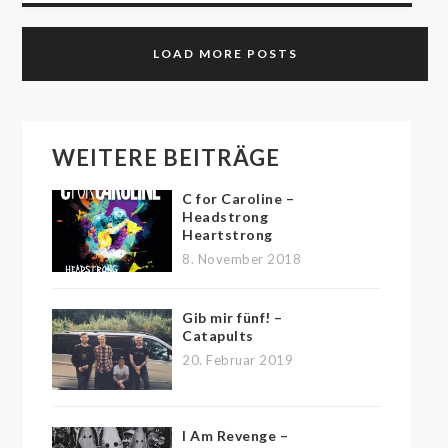
LOAD MORE POSTS
WEITERE BEITRÄGE
C for Caroline –
Headstrong
Heartstrong
8. November 2018
Gib mir fünf! –
Catapults
20. Februar 2019
I Am Revenge –